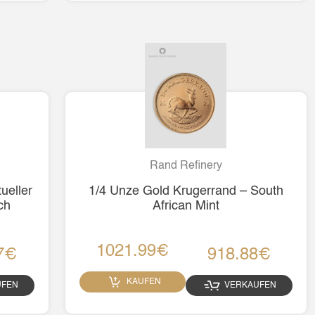
Rand Refinery
ueller
1/4 Unze Gold Krugerrand – South
ch
African Mint
1021.99€
7€
918.88€
KAUFEN
UFEN
VERKAUFEN