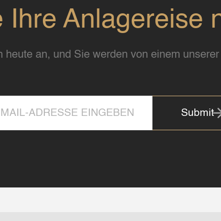
e Ihre Anlagereise 
 heute an, und Sie werden von einem unserer 
Submit