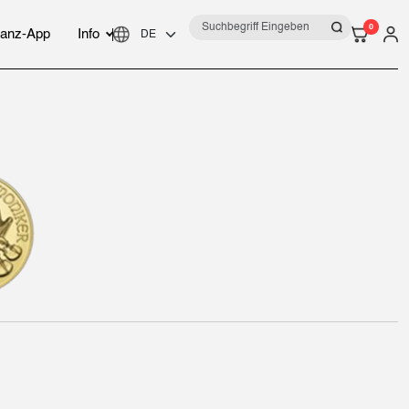
0
anz-App
Info