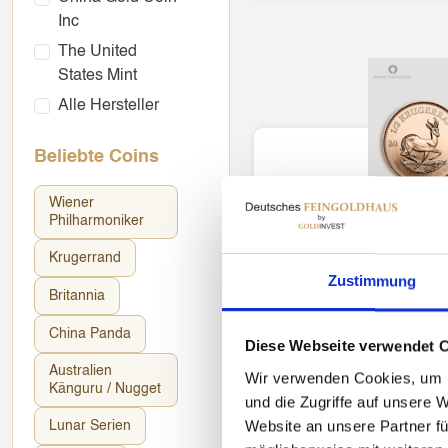
Inc
The United
States Mint
Alle Hersteller
Beliebte Coins
Wiener
Philharmoniker
Rand Refi
Krugerrand
1/2 Unze Gold Krug
Zustimmung
African 
Britannia
China Panda
Diese Webseite verwendet 
2006.9€
Australien
Wir verwenden Cookies, um I
Känguru / Nugget
KAUFEN
und die Zugriffe auf unsere 
Website an unsere Partner fü
Lunar Serien