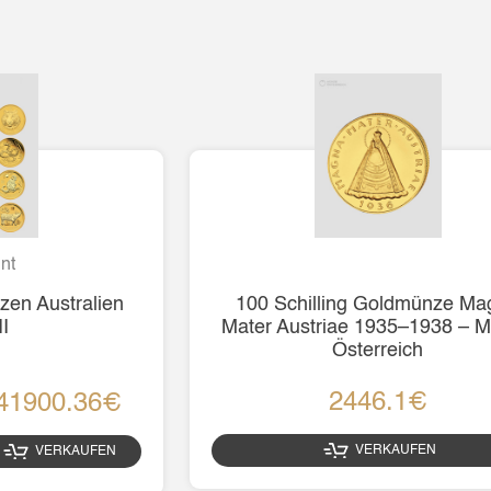
nt
en Australien
100 Schilling Goldmünze Ma
II
Mater Austriae 1935–1938 – 
Österreich
2446.1€
41900.36€
VERKAUFEN
VERKAUFEN