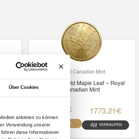
Royal Canadian Mint
outh
1/2 Unze Gold Maple Leaf – Royal
Über Cookies
Canadian Mint
2006.9€
7€
1773.21€
 Medien anbieten zu können
KAUFEN
hrer Verwendung unserer
UFEN
VERKAUFEN
 führen diese Informationen