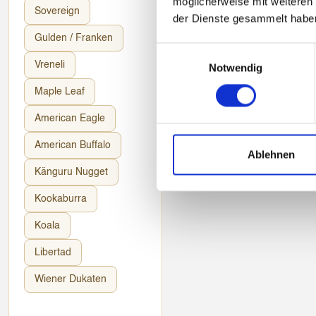
möglicherweise mit weiteren
Sovereign
der Dienste gesammelt habe
Gulden / Franken
Einwilligungsauswahl
Vreneli
Notwendig
Maple Leaf
American Eagle
American Buffalo
Ablehnen
Känguru Nugget
Kookaburra
Koala
Libertad
Wiener Dukaten