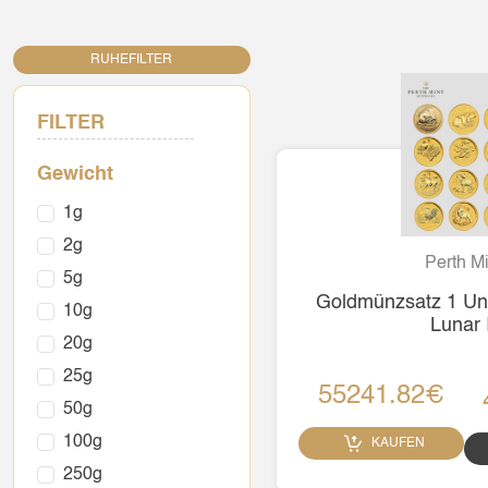
RUHEFILTER
FILTER
Gewicht
1g
2g
Perth Mi
5g
Goldmünzsatz 1 Unz
10g
Lunar 
20g
25g
55241.82€
50g
100g
KAUFEN
250g