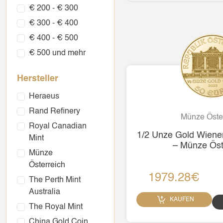
€ 200 - € 300
€ 300 - € 400
€ 400 - € 500
€ 500 und mehr
Hersteller
Heraeus
Rand Refinery
Münze Öste
Royal Canadian
1/2 Unze Gold Wiener
Mint
– Münze Öst
Münze
Österreich
1979.28€
The Perth Mint
Australia
KAUFEN
The Royal Mint
China Gold Coin