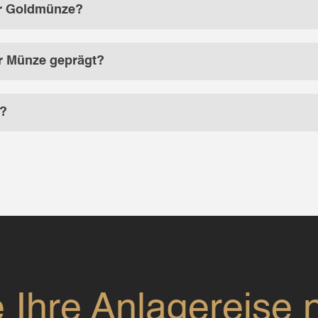
er Goldmünze?
er Münze geprägt?
e?
e Ihre Anlagereise 