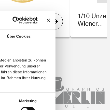
e Gold
1/10 Unze 
rmoniker
Wiener
ler
Philharmon
Über Cookies
ang –
Münze
e
Österreich
eich
 Medien anbieten zu können
hrer Verwendung unserer
 führen diese Informationen
ie im Rahmen Ihrer Nutzung
Marketing