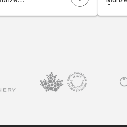
ünze
Münz
sterreich
Österr