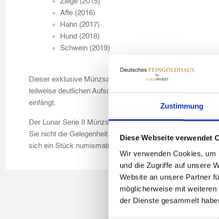
Ziege (2015)
Affe (2016)
Hahn (2017)
Hund (2018)
Schwein (2019)
Dieser exklusive Münzsatz wurde speziell für Sammler von
teilweise deutlichen Aufschlägen beim Kaufpreis. Jedes Mot
einfängt.
Zustimmung
Der Lunar Serie II Münzsatz in Gold ist eine wertvolle Erg
Sie nicht die Gelegenheit, diesen seltenen und begehrten 
Diese Webseite verwendet 
sich ein Stück numismatischer Geschichte!
Wir verwenden Cookies, um I
und die Zugriffe auf unsere 
Website an unsere Partner fü
möglicherweise mit weiteren
der Dienste gesammelt habe