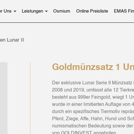
r Uns
Leistungen
Osmium
Online Preisliste
EMAS Fin
en Lunar II
Goldmünzsatz 1 Unz
Der exklusive Lunar Serie II Münzsatz 
2008 und 2019, umfasst alle 12 Tierk
besteht aus 999er Feingold, wiegt 1 
wurde in einer limitierten Auflage vo
durch ein spezifisches Tiermotiv reprä
Pferd, Ziege, Affe, Hahn, Hund und Sc
numismatischen Bedeutung sowie der 
von GOLDINVEST angeboten.