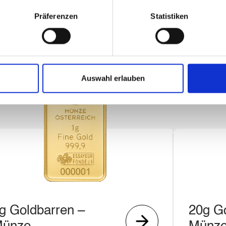
Andere Edelmetalle
Präferenzen
Statistiken
Auswahl erlauben
g Goldbarren –
20g G