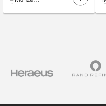
– Münze
M
Österreich
Ö