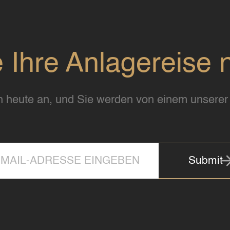
e Ihre Anlagereise 
 heute an, und Sie werden von einem unserer 
Submit