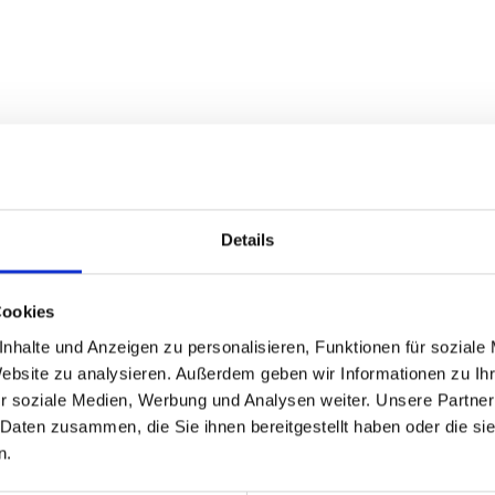
 GOLDINVEST zusammengestellt. Die Kombination aus der teils niedri
iv beeindruckt durch seine feine Prägung und das detailreiche Desig
Details
änzung jeder Sammlung und bietet die Möglichkeit, eine komplette Se
Münzsatz zu erwerben und Ihre Sammlung um ein außergewöhnliches Hig
Cookies
nhalte und Anzeigen zu personalisieren, Funktionen für soziale
Website zu analysieren. Außerdem geben wir Informationen zu I
r soziale Medien, Werbung und Analysen weiter. Unsere Partner
 Daten zusammen, die Sie ihnen bereitgestellt haben oder die s
n.