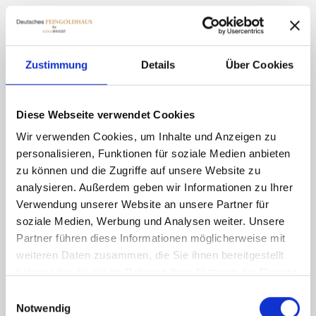
Wie soll Ich Platinbarren Lagern?
Zustimmung
Details
Über Cookies
Kann Ich meine Platinbarren in
Deutschland verkaufen?
Diese Webseite verwendet Cookies
Wir verwenden Cookies, um Inhalte und Anzeigen zu
Welche Faktoren bestimmen den
personalisieren, Funktionen für soziale Medien anbieten
Platinpreis beim Verkauf?
zu können und die Zugriffe auf unsere Website zu
analysieren. Außerdem geben wir Informationen zu Ihrer
Verwendung unserer Website an unsere Partner für
Sind Platinbarren ein geeignetes
soziale Medien, Werbung und Analysen weiter. Unsere
Geschenk oder Erinnerungsstück?
Partner führen diese Informationen möglicherweise mit
weiteren Daten zusammen, die Sie ihnen bereitgestellt
haben oder die sie im Rahmen Ihrer Nutzung der Dienste
Ist es möglich Edelmetalle auch ohne
gesammelt haben.
Einwilligungsauswahl
Registrierung / Identifikation zu kaufen?
Notwendig