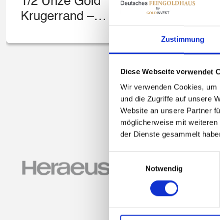
1/2 Unze Gold
1
Krugerrand –
M
South African
R
Zustimmung
Mint
M
Diese Webseite verwendet 
Wir verwenden Cookies, um I
und die Zugriffe auf unsere 
Website an unsere Partner fü
möglicherweise mit weiteren
der Dienste gesammelt habe
Einwilligungsauswahl
Notwendig