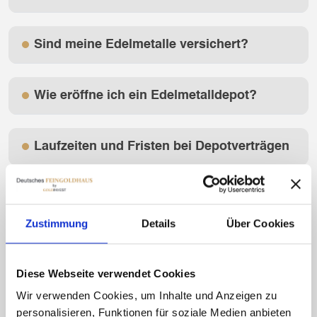
Sind meine Edelmetalle versichert?
Wie eröffne ich ein Edelmetalldepot?
Laufzeiten und Fristen bei Depotverträgen
Kann ich zusätzlich Personen für mein
Deutsches Feingoldhaus Edelmetalldepot
Zustimmung
Details
Über Cookies
autorisieren?
Diese Webseite verwendet Cookies
Gibt es eine Mindesteinlagemenge/-
summe in meinem Edelmetalldepot?
Wir verwenden Cookies, um Inhalte und Anzeigen zu
personalisieren, Funktionen für soziale Medien anbieten