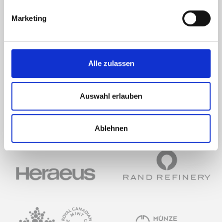
Marketing
OSMIUM Diamond-
Osmi
Alle zulassen
Steckbox,
Box
vollbestückt
Auswahl erlauben
Ablehnen