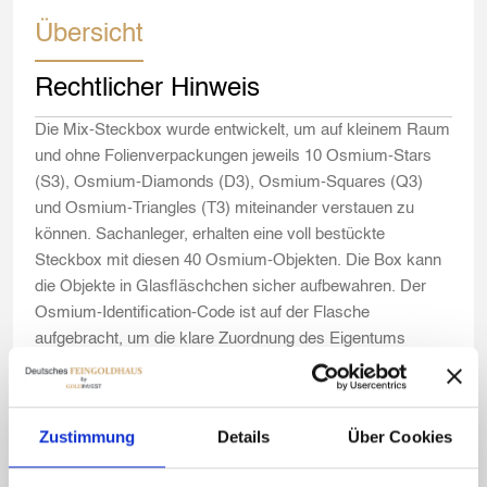
Übersicht
Rechtlicher Hinweis
Die Mix-Steckbox wurde entwickelt, um auf kleinem Raum
und ohne Folienverpackungen jeweils 10 Osmium-Stars
(S3), Osmium-Diamonds (D3), Osmium-Squares (Q3)
und Osmium-Triangles (T3) miteinander verstauen zu
können. Sachanleger, erhalten eine voll bestückte
Steckbox mit diesen 40 Osmium-Objekten. Die Box kann
die Objekte in Glasfläschchen sicher aufbewahren. Der
Osmium-Identification-Code ist auf der Flasche
aufgebracht, um die klare Zuordnung des Eigentums
aufrecht erhalten zu können. Mit dem Preis der einzelnen
Objekte, durch Anpassung an die Tagespreise des
Osmiums, verändert sich auch der Preis der Gesamtbox
Zustimmung
Details
Über Cookies
täglich. Da die Objekte zudem auf Basis der Kristallisation
leicht abweichende Gewichte besitzen, wiegen die Inhalte