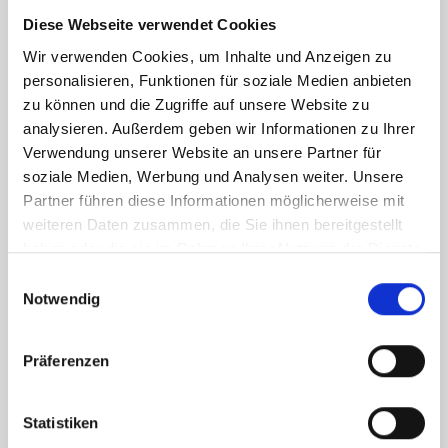
der Boxen unterschiedlich viel und es ergibt sich für jede
Diese Webseite verwendet Cookies
Box ein eigener Preis. Offcut, Loss und Schnittkosten sind
Wir verwenden Cookies, um Inhalte und Anzeigen zu
bei der Preisangabe der Einzelstücke eingerechnet und
personalisieren, Funktionen für soziale Medien anbieten
erhöhen den reinen Materialpreis des Osmiums.
zu können und die Zugriffe auf unsere Website zu
analysieren. Außerdem geben wir Informationen zu Ihrer
Verwendung unserer Website an unsere Partner für
soziale Medien, Werbung und Analysen weiter. Unsere
Partner führen diese Informationen möglicherweise mit
Andere Edelmetalle
weiteren Daten zusammen, die Sie ihnen bereitgestellt
haben oder die sie im Rahmen Ihrer Nutzung der Dienste
gesammelt haben.
Einwilligungsauswahl
Notwendig
Präferenzen
Statistiken