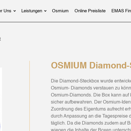
r Uns
Leistungen
Osmium
Online Preisliste
EMAS Fin
t
OSMIUM Diamond-St
Die Diamond-Steckbox wurde entwicke
Osmium- Diamonds verstauen zu können
Osmium-Diamonds. Die Box kann auf 
sicher aufbewahren. Der Osmium-Identi
Zuordnung des Eigentums aufrecht erh
durch Anpassung an die Tagespreise d
täglich. Da die Diamonds zudem auf Ba
wiegen die Inhalte der Boxen unterschie