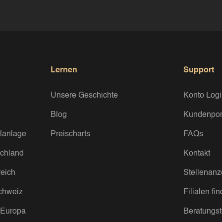
Lernen
Support
Unsere Geschichte
Konto Log
Blog
Kundenpor
lanlage
Preischarts
FAQs
chland
Kontakt
eich
Stellenanz
chweiz
Filialen fi
 Europa
Beratungs