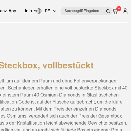
0
anz-App
Info
eckbox, vollbestückt
lt, um auf kleinem Raum und ohne Folienverpackungen
. Sachanleger, erhalten eine voll bestückte Steckbox mit 40
kleinstem Raum 40 Osmium-Diamonds in Glasfläschchen
fication-Code ist auf der Flasche aufgebracht, um die klare
alten zu können. Mit dem Preis der einzelnen Diamonds,
es Osmiums, verändert sich auch der Preis der Gesamtbox
sis der Kristallisation leicht abweichende Gewichte besitzen,
dlich viel und es ergibt sich für jede Box ein eigener Preis.