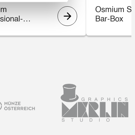
um
Osmium Sta
sional-
Bar-Box
-Office-