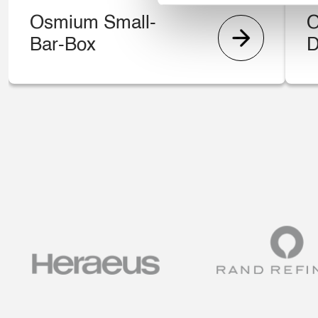
Osmium Small-
O
Bar-Box
D