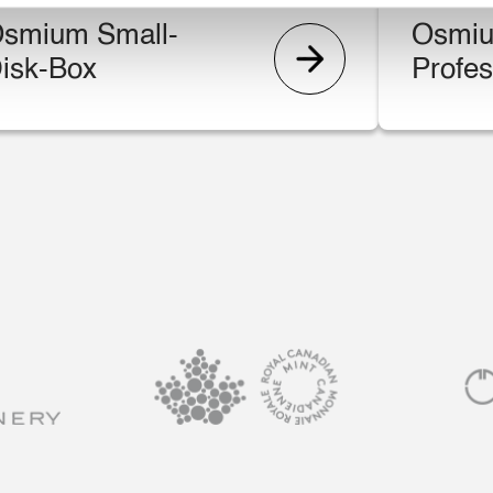
smium Small-
Osmi
isk-Box
Profes
Family
Box