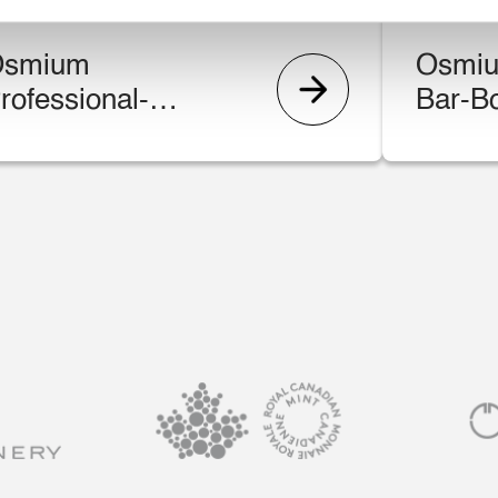
Osmium
Osmiu
rofessional-
Bar-B
tar-Box