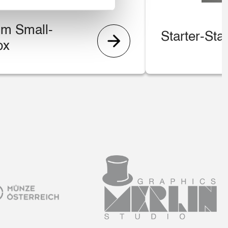
m Small-
Starter-Sta
ox