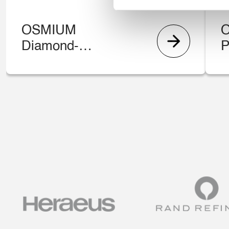
OSMIUM
Diamond-
P
Steckbox,
S
vollbestückt