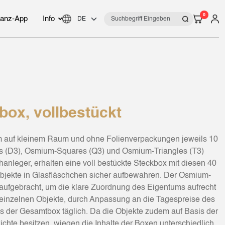
0
anz-App
Info
ox, vollbestückt
um auf kleinem Raum und ohne Folienverpackungen jeweils 10
 (D3), Osmium-Squares (Q3) und Osmium-Triangles (T3)
anleger, erhalten eine voll bestückte Steckbox mit diesen 40
bjekte in Glasfläschchen sicher aufbewahren. Der Osmium-
e aufgebracht, um die klare Zuordnung des Eigentums aufrecht
 einzelnen Objekte, durch Anpassung an die Tagespreise des
s der Gesamtbox täglich. Da die Objekte zudem auf Basis der
ichte besitzen, wiegen die Inhalte der Boxen unterschiedlich