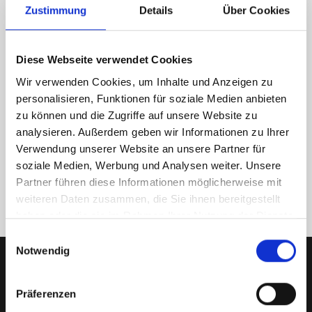
Zustimmung
Details
Über Cookies
I have read and understood the general terms and conditions and
Diese Webseite verwendet Cookies
agree to their validity.
Wir verwenden Cookies, um Inhalte und Anzeigen zu
personalisieren, Funktionen für soziale Medien anbieten
REGISTER
zu können und die Zugriffe auf unsere Website zu
analysieren. Außerdem geben wir Informationen zu Ihrer
Verwendung unserer Website an unsere Partner für
Forgot Password?
Login
soziale Medien, Werbung und Analysen weiter. Unsere
Partner führen diese Informationen möglicherweise mit
weiteren Daten zusammen, die Sie ihnen bereitgestellt
haben oder die sie im Rahmen Ihrer Nutzung der Dienste
gesammelt haben.
Einwilligungsauswahl
Notwendig
Präferenzen