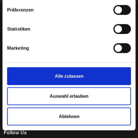
Präferenzen
Statistiken
Marketing
Deutsches Feingoldhaus
is your trusted destination for
buying and selling gold bars, gold coins, silver, platinum,
and palladium in Germany. We offer certified precious
Alle zulassen
metals, transparent pricing, secure online ordering, and
expert guidance to help you invest with confidence.
Whether you're a first-time buyer or an experienced investor,
Auswahl erlauben
we provide reliable service and quality products for long-
term wealth protection.
Ablehnen
Follow Us