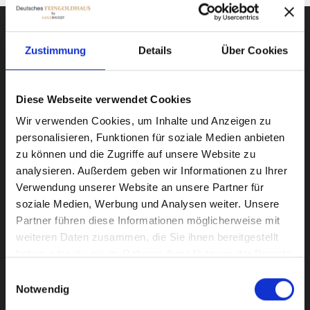
Zustimmung
Details
Über Cookies
Start your investment journey
today!
Diese Webseite verwendet Cookies
Wir verwenden Cookies, um Inhalte und Anzeigen zu
Sign up today and you will be contacted by
personalisieren, Funktionen für soziale Medien anbieten
one of our experts.
zu können und die Zugriffe auf unsere Website zu
analysieren. Außerdem geben wir Informationen zu Ihrer
Verwendung unserer Website an unsere Partner für
soziale Medien, Werbung und Analysen weiter. Unsere
Partner führen diese Informationen möglicherweise mit
weiteren Daten zusammen, die Sie ihnen bereitgestellt
Submit
haben oder die sie im Rahmen Ihrer Nutzung der Dienste
gesammelt haben.
Einwilligungsauswahl
Notwendig