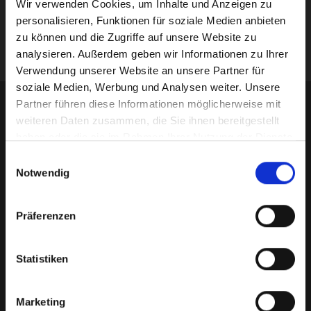
Submit
Wir verwenden Cookies, um Inhalte und Anzeigen zu
personalisieren, Funktionen für soziale Medien anbieten
zu können und die Zugriffe auf unsere Website zu
analysieren. Außerdem geben wir Informationen zu Ihrer
Verwendung unserer Website an unsere Partner für
soziale Medien, Werbung und Analysen weiter. Unsere
Partner führen diese Informationen möglicherweise mit
weiteren Daten zusammen, die Sie ihnen bereitgestellt
haben oder die sie im Rahmen Ihrer Nutzung der Dienste
gesammelt haben.
Einwilligungsauswahl
Notwendig
Deutsches Feingoldhaus
is your trusted destination for
Präferenzen
buying and selling gold bars, gold coins, silver, platinum,
and palladium in Germany. We offer certified precious
metals, transparent pricing, secure online ordering, and
Statistiken
expert guidance to help you invest with confidence.
Whether you're a first-time buyer or an experienced investor,
Marketing
we provide reliable service and quality products for long-