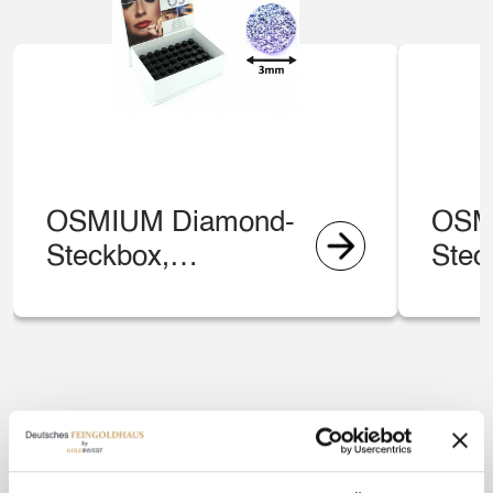
OSMIUM Diamond-
OSM
Steckbox,
Stec
vollbestückt
vollb