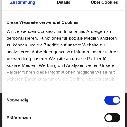
Zustimmung
Details
Über Cookies
Diese Webseite verwendet Cookies
Wir verwenden Cookies, um Inhalte und Anzeigen zu
personalisieren, Funktionen für soziale Medien anbieten
zu können und die Zugriffe auf unsere Website zu
analysieren. Außerdem geben wir Informationen zu Ihrer
Verwendung unserer Website an unsere Partner für
soziale Medien, Werbung und Analysen weiter. Unsere
Partner führen diese Informationen möglicherweise mit
weiteren Daten zusammen, die Sie ihnen bereitgestellt
haben oder die sie im Rahmen Ihrer Nutzung der Dienste
gesammelt haben.
Einwilligungsauswahl
Notwendig
Start your investment journey
Präferenzen
today!