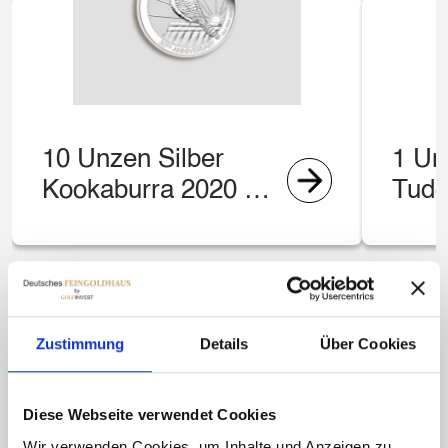
10 Unzen Silber
1 Un
Kookaburra 2020 –
Tudo
Perth Mint
Roya
Zustimmung
Details
Über Cookies
Diese Webseite verwendet Cookies
Wir verwenden Cookies, um Inhalte und Anzeigen zu