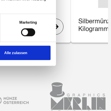
Silbermünz
Marketing
barren
Kilogramm
Kookaburra
Alle zulassen