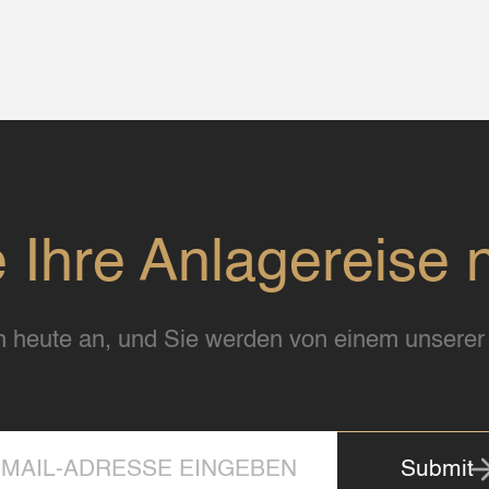
e Ihre Anlagereise 
 heute an, und Sie werden von einem unserer 
Submit