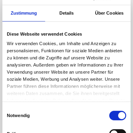
günstigsten, um so wenig wie möglich Overcut zu
Zustimmung
Details
Über Cookies
erzeugen, also Flächen, die nicht verwendet werden
können, wenn Osmium zugeschnitten wird. Die Box
beinhaltet die für den ausgeschriebenen Wert maximale
Diese Webseite verwendet Cookies
Anzahl von Disks sowie bis zum Erreichen der
Gesamtsumme, auch Barren, Diamonds und Stars.
Wir verwenden Cookies, um Inhalte und Anzeigen zu
Interessant ist diese Box vor allem, weil Disks enthalten
personalisieren, Funktionen für soziale Medien anbieten
sind, denn die Disk ist nicht mit Aufschlägen für
zu können und die Zugriffe auf unsere Website zu
Verarbeitung oder Schnitt belastet. Zur Abstimmung der
analysieren. Außerdem geben wir Informationen zu Ihrer
Warenmenge auf den Preis wird etwas mehr Osmium
Verwendung unserer Website an unsere Partner für
kostenfrei zusätzlich zum Oversupply ausgeliefert.
soziale Medien, Werbung und Analysen weiter. Unsere
Partner führen diese Informationen möglicherweise mit
weiteren Daten zusammen, die Sie ihnen bereitgestellt
haben oder die sie im Rahmen Ihrer Nutzung der Dienste
gesammelt haben.
Einwilligungsauswahl
Andere Edelmetalle
Notwendig