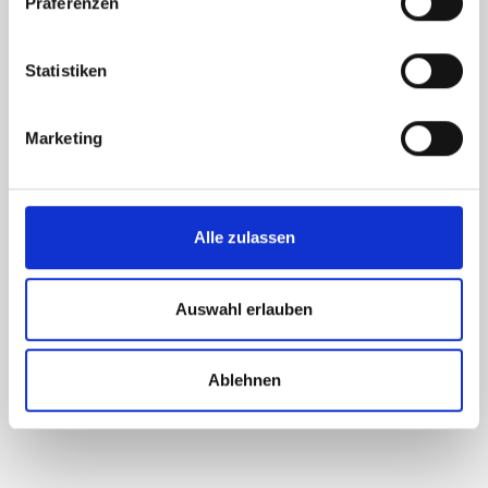
Präferenzen
Statistiken
Marketing
Alle zulassen
Auswahl erlauben
Osmium
OSM
Professional-
Stec
Family-Office-Box
vollb
Ablehnen