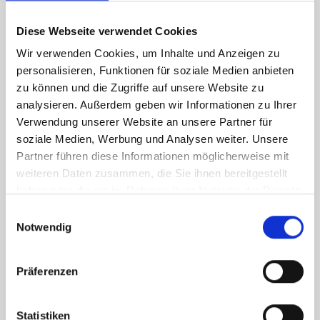
Boxen unterschiedlich viel und es ergibt sich für jede Box
ein eigener Preis. Offcut, Loss und Schnittkosten sind bei
Diese Webseite verwendet Cookies
der Preisangabe der Einzelstücke eingerechnet und
Wir verwenden Cookies, um Inhalte und Anzeigen zu
erhöhen den reinen Materialpreis des Osmiums.
personalisieren, Funktionen für soziale Medien anbieten
zu können und die Zugriffe auf unsere Website zu
analysieren. Außerdem geben wir Informationen zu Ihrer
Verwendung unserer Website an unsere Partner für
soziale Medien, Werbung und Analysen weiter. Unsere
Partner führen diese Informationen möglicherweise mit
Andere Edelmetalle
weiteren Daten zusammen, die Sie ihnen bereitgestellt
haben oder die sie im Rahmen Ihrer Nutzung der Dienste
gesammelt haben.
Einwilligungsauswahl
Notwendig
Präferenzen
Statistiken