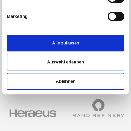
Marketing
Osmium Maxi-Bar-
Osmi
Alle zulassen
Box
Box
Auswahl erlauben
Ablehnen