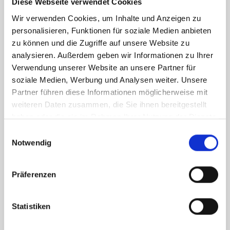
Diese Webseite verwendet Cookies
Wir verwenden Cookies, um Inhalte und Anzeigen zu
Silbermünze 1
1000
personalisieren, Funktionen für soziale Medien anbieten
Kilogramm
zu können und die Zugriffe auf unsere Website zu
analysieren. Außerdem geben wir Informationen zu Ihrer
Kookaburra
Verwendung unserer Website an unsere Partner für
soziale Medien, Werbung und Analysen weiter. Unsere
Partner führen diese Informationen möglicherweise mit
weiteren Daten zusammen, die Sie ihnen bereitgestellt
haben oder die sie im Rahmen Ihrer Nutzung der Dienste
gesammelt haben.
Einwilligungsauswahl
Notwendig
Präferenzen
Statistiken