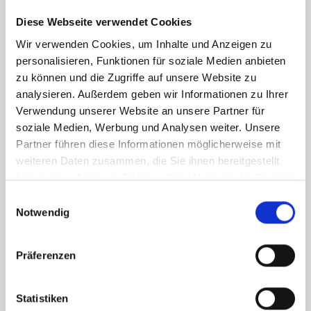
Diese Webseite verwendet Cookies
Wir verwenden Cookies, um Inhalte und Anzeigen zu
personalisieren, Funktionen für soziale Medien anbieten
20 Franken Gold
4 Du
zu können und die Zugriffe auf unsere Website zu
Vreneli – Swiss Mint
Neup
analysieren. Außerdem geben wir Informationen zu Ihrer
Verwendung unserer Website an unsere Partner für
Münz
soziale Medien, Werbung und Analysen weiter. Unsere
Partner führen diese Informationen möglicherweise mit
weiteren Daten zusammen, die Sie ihnen bereitgestellt
haben oder die sie im Rahmen Ihrer Nutzung der Dienste
gesammelt haben.
Einwilligungsauswahl
Notwendig
Präferenzen
Statistiken