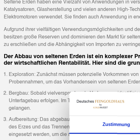
Seltene Erden haben eine Vielzahl von Anwendungen in versch
Katalysatoren, Glasherstellung und vielen anderen High-Tech
Elektromotoren verwendet. Sie finden auch Anwendung in ener
Aufgrund ihrer vielfältigen Verwendungsmöglichkeiten und de
besitzen große Reserven und dominieren den Markt für selten
zu erschließen und die Abhängigkeit von Importen zu verringe
Der Abbau von seltenen Erden ist ein komplexer P
der wirtschaftlichen Rentabilität. Hier sind die g
Exploration: Zunächst müssen potenzielle Vorkommen von 
Probennahmen, um das Vorhandensein von seltenen Erden i
Bergbau: Sobald vielversprechende Vorkommen identifizier
Untertagebau erfolgen. Im Tagebau werden die Erze an der
gelangen.
Aufbereitung: Das abgebaute Erz enthält in der Regel nur 
Zustimmung
des Erzes und das Trennen der seltenen Erden von andere
eingesetzt werden, um die seltenen Erden zu isolieren.