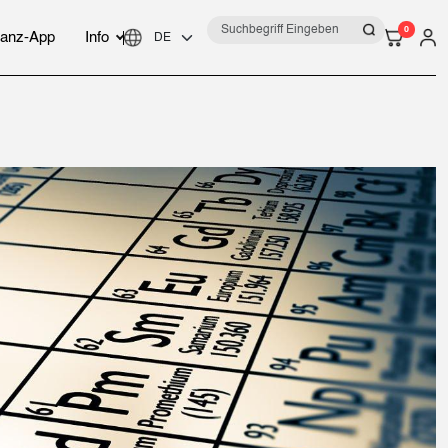
0
anz-App
Info