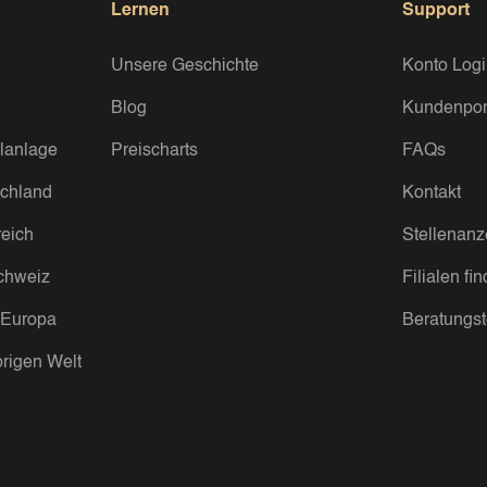
Lernen
Support
Unsere Geschichte
Konto Log
Blog
Kundenpor
lanlage
Preischarts
FAQs
chland
Kontakt
eich
Stellenanz
chweiz
Filialen fi
 Europa
Beratungs
rigen Welt