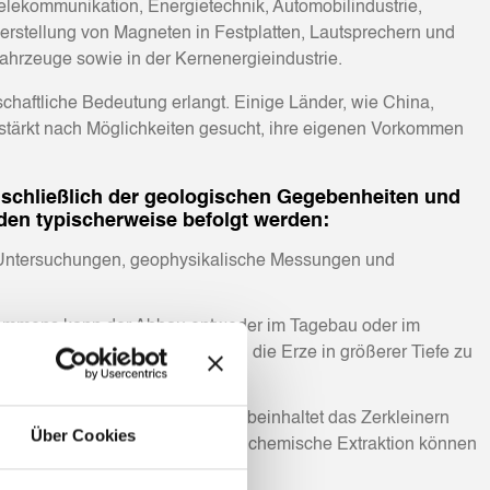
elekommunikation, Energietechnik, Automobilindustrie,
erstellung von Magneten in Festplatten, Lautsprechern und
ahrzeuge sowie in der Kernenergieindustrie.
chaftliche Bedeutung erlangt. Einige Länder, wie China,
rstärkt nach Möglichkeiten gesucht, ihre eigenen Vorkommen
nschließlich der geologischen Gegebenheiten und
rden typischerweise befolgt werden:
e Untersuchungen, geophysikalische Messungen und
orkommens kann der Abbau entweder im Tagebau oder im
hächte angelegt werden, um an die Erze in größerer Tiefe zu
ereitet werden. Dieser Prozess beinhaltet das Zerkleinern
Über Cookies
otation, Magnetabscheidung und chemische Extraktion können