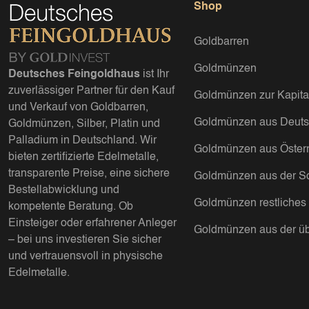
Shop
Goldbarren
Goldmünzen
Deutsches Feingoldhaus
ist Ihr
zuverlässiger Partner für den Kauf
Goldmünzen zur Kapita
und Verkauf von Goldbarren,
Goldmünzen aus Deuts
Goldmünzen, Silber, Platin und
Palladium in Deutschland. Wir
Goldmünzen aus Österr
bieten zertifizierte Edelmetalle,
transparente Preise, eine sichere
Goldmünzen aus der S
Bestellabwicklung und
Goldmünzen restliches
kompetente Beratung. Ob
Einsteiger oder erfahrener Anleger
Goldmünzen aus der üb
– bei uns investieren Sie sicher
und vertrauensvoll in physische
Edelmetalle.