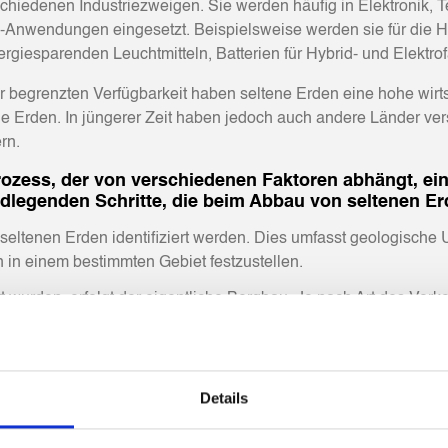
iedenen Industriezweigen. Sie werden häufig in Elektronik, T
-Anwendungen eingesetzt. Beispielsweise werden sie für die H
giesparenden Leuchtmitteln, Batterien für Hybrid- und Elektrof
r begrenzten Verfügbarkeit haben seltene Erden eine hohe wirts
e Erden. In jüngerer Zeit haben jedoch auch andere Länder ve
rn.
rozess, der von verschiedenen Faktoren abhängt, ei
rundlegenden Schritte, die beim Abbau von seltenen E
seltenen Erden identifiziert werden. Dies umfasst geologisch
n einem bestimmten Gebiet festzustellen.
t wurden, erfolgt der eigentliche Bergbau. Je nach Art des V
 Oberfläche abgebaut, während im Untertagebau Stollen und Sc
geringe Konzentrationen an seltenen Erden und muss daher aufb
Details
n mineralischen Bestandteilen. Verschiedene Verfahren wie Fl