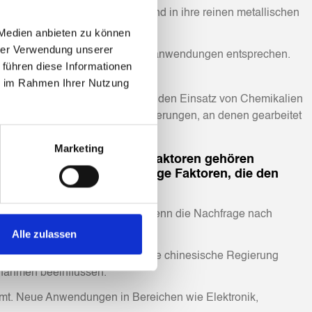
 Verunreinigungen zu befreien und in ihre reinen metallischen
 Verfahren umfassen.
 Medien anbieten zu können
hrer Verwendung unserer
t, die den Anforderungen der Endanwendungen entsprechen.
 führen diese Informationen
ie im Rahmen Ihrer Nutzung
 die Verarbeitung erfordern oft den Einsatz von Chemikalien
sind daher wichtige Herausforderungen, an denen gearbeitet
Marketing
u den wichtigsten Einflussfaktoren gehören
Maßnahmen. Hier sind einige Faktoren, die den
gebot und Nachfrage bestimmt. Wenn die Nachfrage nach
eis senken.
Alle zulassen
olle bei der Preisgestaltung. Die chinesische Regierung
ßnahmen beeinflussen.
mmt. Neue Anwendungen in Bereichen wie Elektronik,