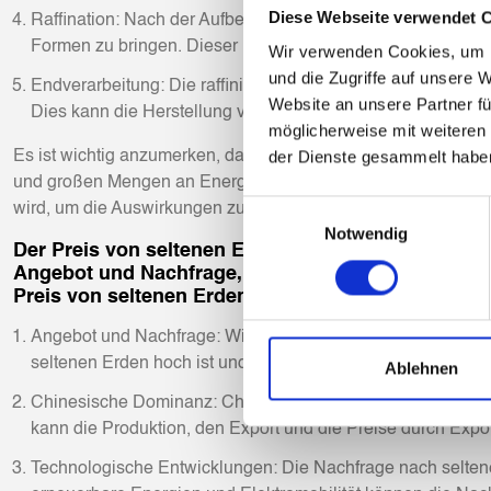
Diese Webseite verwendet 
Raffination: Nach der Aufbereitung werden die seltenen Erd
Formen zu bringen. Dieser Prozess wird als Raffination b
Wir verwenden Cookies, um I
und die Zugriffe auf unsere 
Endverarbeitung: Die raffinierten seltenen Erden werden
Website an unsere Partner fü
Dies kann die Herstellung von Legierungen, Magneten, Ka
möglicherweise mit weiteren
Es ist wichtig anzumerken, dass der Abbau von seltenen Erd
der Dienste gesammelt habe
und großen Mengen an Energie und Wasser. Eine umweltvertr
Einwilligungsauswahl
wird, um die Auswirkungen zu minimieren.
Notwendig
Der Preis von seltenen Erden kann stark variieren
Angebot und Nachfrage, geopolitische Entwicklung
Preis von seltenen Erden beeinflussen können:
Angebot und Nachfrage: Wie bei den meisten Rohstoffen wi
seltenen Erden hoch ist und das Angebot begrenzt, steigt 
Ablehnen
Chinesische Dominanz: China ist der weltweit größte Produ
kann die Produktion, den Export und die Preise durch Ex
Technologische Entwicklungen: Die Nachfrage nach selten