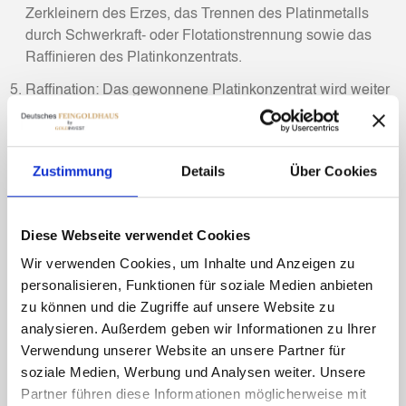
Zerkleinern des Erzes, das Trennen des Platinmetalls
durch Schwerkraft- oder Flotationstrennung sowie das
Raffinieren des Platinkonzentrats.
Raffination: Das gewonnene Platinkonzentrat wird weiter
raffiniert, um hochreines Platin zu erhalten. Dieser
Prozess umfasst Schritte wie Schmelzen, Elektrolyse und
andere chemische Verfahren, um Verunreinigungen zu
Zustimmung
Details
Über Cookies
entfernen und das Platin auf einen hohen Reinheitsgrad
zu bringen.
Handel und Verwendung: Das raffinierte Platin wird dann
Diese Webseite verwendet Cookies
auf dem Markt gehandelt und findet Verwendung in
Wir verwenden Cookies, um Inhalte und Anzeigen zu
verschiedenen Industriezweigen wie der
personalisieren, Funktionen für soziale Medien anbieten
Automobilindustrie, der Elektronik, der
zu können und die Zugriffe auf unsere Website zu
Schmuckherstellung, der chemischen Industrie und der
analysieren. Außerdem geben wir Informationen zu Ihrer
Medizin.
Verwendung unserer Website an unsere Partner für
soziale Medien, Werbung und Analysen weiter. Unsere
Der Abbau von Platin ist ein komplexer und
Partner führen diese Informationen möglicherweise mit
kostenintensiver Prozess, der eine sorgfältige Planung,