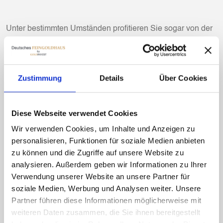
Unter bestimmten Umständen profitieren Sie sogar von der
Goldpreisentwicklung.
Was benötigen Sie für MOMENTUM-Gold?
Zustimmung
Details
Über Cookies
Ein Dokument zur Legitimation und ggf. eine
Bankverbindung.
Was benötigen wir nicht?
Diese Webseite verwendet Cookies
Einkommensnachweise
Wir verwenden Cookies, um Inhalte und Anzeigen zu
personalisieren, Funktionen für soziale Medien anbieten
Bilanzen
zu können und die Zugriffe auf unsere Website zu
analysieren. Außerdem geben wir Informationen zu Ihrer
Auskünfte vom Arbeitgeber (z.B. Probezeit, Befristungen,
Verwendung unserer Website an unsere Partner für
Pfändungen)
soziale Medien, Werbung und Analysen weiter. Unsere
Auskünfte von Kreditinstituten
Partner führen diese Informationen möglicherweise mit
weiteren Daten zusammen, die Sie ihnen bereitgestellt
Auszüge von Auskunfteien wie z.B. Schufa oder