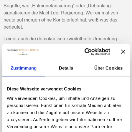
Begriffe, wie „Entmonetarisierung“ oder „Debanking“
signalisieren die Macht der Regierung. Wer einmal von
heute auf morgen ohne Konto erlebt hat, weiß was das
bedeutet.
Leider auch die demokratisch zweifelhafte Umdeutung
einer GmbH in einen Verein, um dessen Presse- und
Medienaktivitäten sogleich zu verbieten, ist ein Ausdruck
des neuen Umgangs mit Kritik. Zu den angesetzten
Hausdurchsuchungen waren allerorts Pressevertreter
Zustimmung
Details
Über Cookies
geladen, um die Unterdrückten auch noch bloßzustellen.
Mit den Vorbereitungen von digitalem Zentralbankgeld und
Diese Webseite verwendet Cookies
europäischem Vermögensregister unter dem Mäntelchen
Wir verwenden Cookies, um Inhalte und Anzeigen zu
des Kampfes gegen „Geldwäsche“ wird der nächste große
personalisieren, Funktionen für soziale Medien anbieten
Schritt zur völligen Transparenz des Bürgers gegangen.
zu können und die Zugriffe auf unsere Website zu
In Folge der erzwungenen Angaben im Rahmen der
analysieren. Außerdem geben wir Informationen zu Ihrer
„Grundsteuerreform“ ist die Hürde beim
Verwendung unserer Website an unsere Partner für