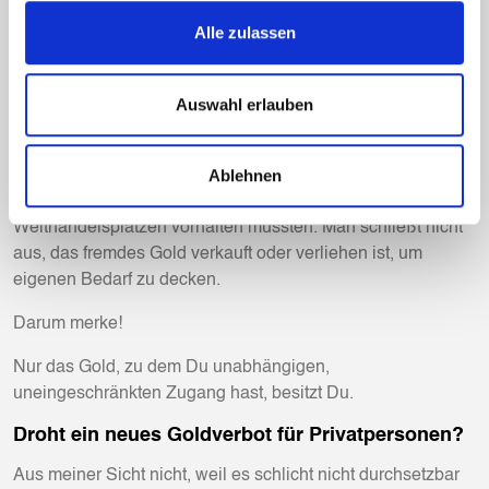
im Wert von 1,7 Mrd USD eingefroren wurde, weil man mit
der regulären Regierung dort nicht einverstanden war.
Alle zulassen
Ob extern gelagertes Gold, gerade in USA und England,
physisch vorhanden ist, wird von Experten in Frage gestellt.
Auswahl erlauben
Warum ist es nicht zugänglich und revisionsfähig für die
Berechtigten Eigentümer? Warum zahlen Staaten extern
Ablehnen
Verwahrgebühren, wo sie es heute selbst sicher lagern
können und in der digitalen Zeit nicht an den
Welthandelsplätzen vorhalten müssten. Man schließt nicht
aus, das fremdes Gold verkauft oder verliehen ist, um
eigenen Bedarf zu decken.
Darum merke!
Nur das Gold, zu dem Du unabhängigen,
uneingeschränkten Zugang hast, besitzt Du.
Droht ein neues Goldverbot für Privatpersonen?
Aus meiner Sicht nicht, weil es schlicht nicht durchsetzbar