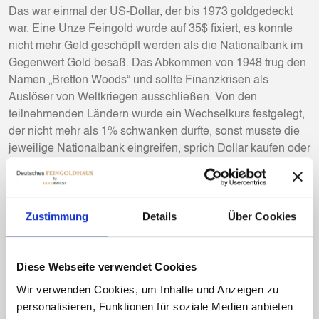
Das war einmal der US-Dollar, der bis 1973 goldgedeckt
war. Eine Unze Feingold wurde auf 35$ fixiert, es konnte
nicht mehr Geld geschöpft werden als die Nationalbank im
Gegenwert Gold besaß. Das Abkommen von 1948 trug den
Namen „Bretton Woods“ und sollte Finanzkrisen als
Auslöser von Weltkriegen ausschließen. Von den
teilnehmenden Ländern wurde ein Wechselkurs festgelegt,
der nicht mehr als 1% schwanken durfte, sonst musste die
jeweilige Nationalbank eingreifen, sprich Dollar kaufen oder
verkaufen, um wieder in die Range zu kommen.
Nun waren die USA durch den Vietnamkrieg in einer
finanziellen Klemme, sie hatten zu wenig Gold für neue
Zustimmung
Details
Über Cookies
Dollars. Sie schafften die Goldbindung ab und schufen
freihändig neues „Geld“, womit bis heute die Welt geflutet
wird. Ein amerikanischer Politiker sagte mal treffend „Der
Diese Webseite verwendet Cookies
Dollar ist unsere Währung aber Euer Problem“. Henry
Wir verwenden Cookies, um Inhalte und Anzeigen zu
Kissinger wird das Zitat zugeschrieben „Die USA haben
personalisieren, Funktionen für soziale Medien anbieten
keine Freunde, sie haben Interessen“. Ob die an „Bretton