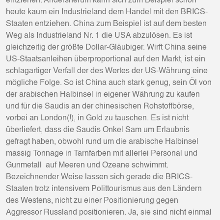
entziehen. Andersherum kann sich zum Beispiel schon
heute kaum ein Industrieland dem Handel mit den BRICS-
Staaten entziehen. China zum Beispiel ist auf dem besten
Weg als Industrieland Nr. 1 die USA abzulösen. Es ist
gleichzeitig der größte Dollar-Gläubiger. Wirft China seine
US-Staatsanleihen überproportional auf den Markt, ist ein
schlagartiger Verfall der des Wertes der US-Währung eine
mögliche Folge. So ist China auch stark genug, sein Öl von
der arabischen Halbinsel in eigener Währung zu kaufen
und für die Saudis an der chinesischen Rohstoffbörse,
vorbei an London(!), in Gold zu tauschen. Es ist nicht
überliefert, dass die Saudis Onkel Sam um Erlaubnis
gefragt haben, obwohl rund um die arabische Halbinsel
massig Tonnage in Tarnfarben mit allerlei Personal und
Gunmetall auf Meeren und Ozeane schwimmt.
Bezeichnender Weise lassen sich gerade die BRICS-
Staaten trotz intensivem Polittourismus aus den Ländern
des Westens, nicht zu einer Positionierung gegen
Aggressor Russland positionieren. Ja, sie sind nicht einmal