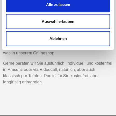
Alle zulassen
https://goldinvest-edelmetalle.de/goldsparplan
Der ist zudem flexibel, erlaubt also auch spontane Käufe
Auswahl erlauben
oder Änderungen an der Investitionsgröße, ohne Schaden
hinnehmen zu müssen.
Ablehnen
Oder der regelmäßige Kauf für eine Summe, die man sich
leisten kann. Von 1g bis Kiloware ist für jeden Geldbeutel
was in unserem Onlineshop.
Gerne beraten wir Sie ausführlich, individuell und kostenfrei
in Präsenz oder via Videocall, natürlich, aber auch
klassisch per Telefon. Das ist für Sie kostenfrei, aber
langfristig ertragreich.