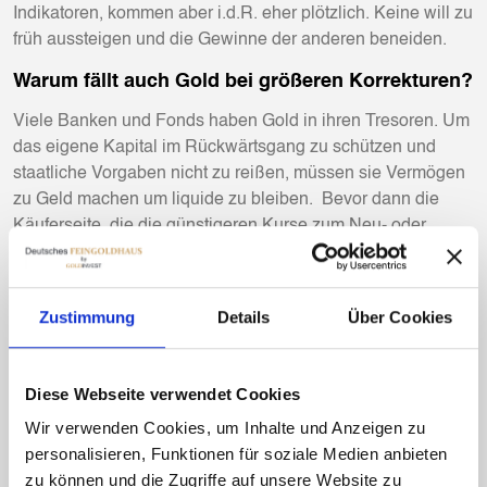
Indikatoren, kommen aber i.d.R. eher plötzlich. Keine will zu
früh aussteigen und die Gewinne der anderen beneiden.
Warum fällt auch Gold bei größeren Korrekturen?
Viele Banken und Fonds haben Gold in ihren Tresoren. Um
das eigene Kapital im Rückwärtsgang zu schützen und
staatliche Vorgaben nicht zu reißen, müssen sie Vermögen
zu Geld machen um liquide zu bleiben. Bevor dann die
Käuferseite, die die günstigeren Kurse zum Neu- oder
Nachkauf nutzt und das den Markt nennenswert beeinflusst,
dauert es einen Moment.
Zustimmung
Details
Über Cookies
Der langfristige Anleger, egal in welcher Form, kauft am
Besten regelmässig und sitzt Korrekturen ohne panische
Reaktionen aus.
Diese Webseite verwendet Cookies
Wann also knallt es wieder an den Märkten?
Wir verwenden Cookies, um Inhalte und Anzeigen zu
personalisieren, Funktionen für soziale Medien anbieten
Ich weiß weder ob noch wann. Die defacto Pleite einer der
zu können und die Zugriffe auf unsere Website zu
weltweit größten Banken im März 2023 (die dann durch