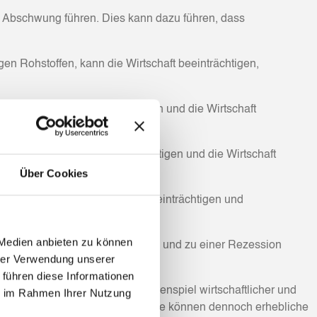
m Abschwung führen. Dies kann dazu führen, dass
gen Rohstoffen, kann die Wirtschaft beeinträchtigen,
nn die Kreditvergabe einschränken und die Wirtschaft
porte eines Landes beeinträchtigen und die Wirtschaft
Über Cookies
nternehmen und Verbrauchern beeinträchtigen und
 Medien anbieten zu können
chaftliche Schäden verursachen und zu einer Rezession
hrer Verwendung unserer
 führen diese Informationen
ft von einem komplexen Zusammenspiel wirtschaftlicher und
ie im Rahmen Ihrer Nutzung
ämpfen oder abzumildern, aber sie können dennoch erhebliche