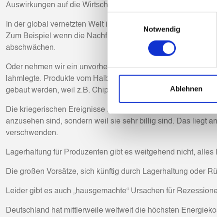
Auswirkungen auf die Wirtschaft und die Gesellschaft haben.
Einwilligungsauswahl
In der global vernetzten Welt ist eine Rezession heute selten
Notwendig
Zum Beispiel wenn die Nachfrage nach KfZ in den USA sinkt, s
abschwächen.
Oder nehmen wir ein unvorhersehbares Ereignis wie die Hava
lahmlegte. Produkte vom Halbleiter bis zur Produktionsmaschi
Ablehnen
gebaut werden, weil z.B. Chips für die Steuergeräte in den Au
Die kriegerischen Ereignisse in der Ukraine hatten und haben
anzusehen sind, sondern weil sie sehr billig sind. Das liegt 
verschwenden.
Lagerhaltung für Produzenten gibt es weitgehend nicht, alles l
Die großen Vorsätze, sich künftig durch Lagerhaltung oder Rüc
Leider gibt es auch „hausgemachte“ Ursachen für Rezessione
Deutschland hat mittlerweile weltweit die höchsten Energiek