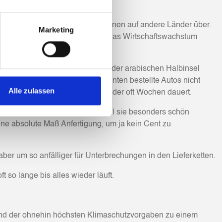
twicklungen starker Industrienationen auf andere Länder über.
Marketing
ern großer Zulieferer ebenfalls das Wirtschaftswachstum
erkehr aus- und nach Asien und der arabischen Halbinsel
n standen still. In DE z.B. konnten bestellte Autos nicht
Alle zulassen
ahren ist ein komplexer Prozess, der oft Wochen dauert.
er Ukraine produziert. Nicht weil sie besonders schön
eine absolute Maß Anfertigung, um ja kein Cent zu
 aber um so anfälliger für Unterbrechungen in den Lieferketten.
 so lange bis alles wieder läuft.
 Land der ohnehin höchsten Klimaschutzvorgaben zu einem