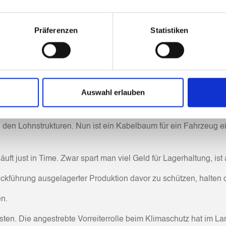
 ein regional begrenztes Ereignis. Schnell greifen rezessive En
Präferenzen
Statistiken
ind ganze Lieferketten global betroffen, dies kann in den Länd
rie eines Schiffes im Suezkanal, das wochenlang den Schiffsv
ne kamen nicht bei den Adressaten an, ganze Produktionssektore
Auswahl erlauben
tos fehlten. Eine stillstehende Produktion dann wieder hochzuf
 ebenfalls großen Einfluss. Die Kabelbäume für KfZ werden in d
an den Lohnstrukturen. Nun ist ein Kabelbaum für ein Fahrzeug 
äuft just in Time. Zwar spart man viel Geld für Lagerhaltung, ist
kführung ausgelagerter Produktion davor zu schützen, halten oft
n.
osten. Die angestrebte Vorreiterrolle beim Klimaschutz hat im