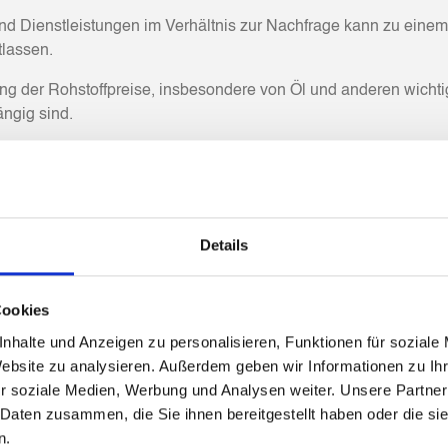
nd Dienstleistungen im Verhältnis zur Nachfrage kann zu eine
tlassen.
gang der Rohstoffpreise, insbesondere von Öl und anderen wichti
ängig sind.
tralbank die Zinssätze erhöht, um die Inflation zu bekämpfen, ka
 oder andere Probleme im internationalen Handel können die Ex
Details
ungswechsel oder politische Krisen können das Vertrauen von U
Cookies
nhalte und Anzeigen zu personalisieren, Funktionen für soziale
n, Hurrikane oder Überschwemmungen können erhebliche wirts
Website zu analysieren. Außerdem geben wir Informationen zu I
r soziale Medien, Werbung und Analysen weiter. Unsere Partner
uf eine Kombination dieser Faktoren zurückzuführen sind und o
 Daten zusammen, die Sie ihnen bereitgestellt haben oder die s
entralbanken ergreifen oft Maßnahmen, um Rezessionen zu bek
n.