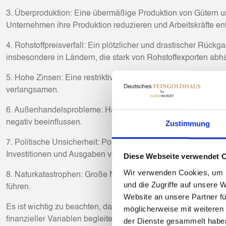
3. Überproduktion: Eine übermäßige Produktion von Gütern u
Unternehmen ihre Produktion reduzieren und Arbeitskräfte en
4. Rohstoffpreisverfall: Ein plötzlicher und drastischer Rück
insbesondere in Ländern, die stark von Rohstoffexporten abh
5. Hohe Zinsen: Eine restriktive Geldpolitik, bei der die Zen
verlangsamen.
6. Außenhandelsprobleme: Handelskonflikte, Protektionismus
negativ beeinflussen.
Zustimmung
7. Politische Unsicherheit: Politische Unsicherheit, Regier
Investitionen und Ausgaben verringern.
Diese Webseite verwendet 
Wir verwenden Cookies, um I
8. Naturkatastrophen: Große Naturkatastrophen wie Erdbebe
und die Zugriffe auf unsere 
führen.
Website an unsere Partner fü
Es ist wichtig zu beachten, dass Rezessionen in der Regel a
möglicherweise mit weiteren
finanzieller Variablen begleitet werden. Regierungen und Z
der Dienste gesammelt habe