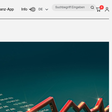
0
anz-App
Info