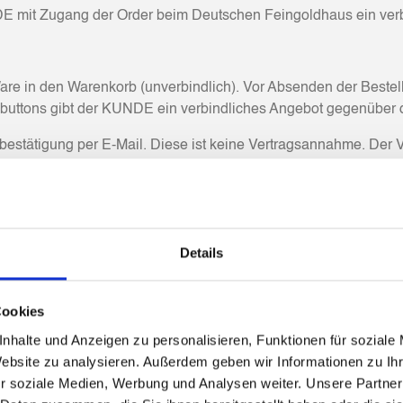
UNDE mit Zugang der Order beim Deutschen Feingoldhaus ein ver
e in den Warenkorb (unverbindlich). Vor Absenden der Bestell
gsbuttons gibt der KUNDE ein verbindliches Angebot gegenübe
stätigung per E-Mail. Diese ist keine Vertragsannahme. Der Ve
ingesehen oder über den Online-Shop heruntergeladen/ausgedr
ch gemacht. Spätestens mit Lieferung erhält der KUNDE den Ver
Details
des KUNDEN innerhalb von 3 Handelstagen nach Zugang durch A
llschaft ein gesetzlicher Feiertag ist, an dem eine Preisstellu
eine Annahme innerhalb der Frist, gilt das Angebot als abgelehnt
Cookies
nhalte und Anzeigen zu personalisieren, Funktionen für soziale
ng gegen VORKASSE.
Website zu analysieren. Außerdem geben wir Informationen zu I
attung nach geschuldet; das Deutsche Feingoldhaus leistet aus
r soziale Medien, Werbung und Analysen weiter. Unsere Partner
 Vereinbarung mit der ausdrücklichen Formulierung „Das Deutsc