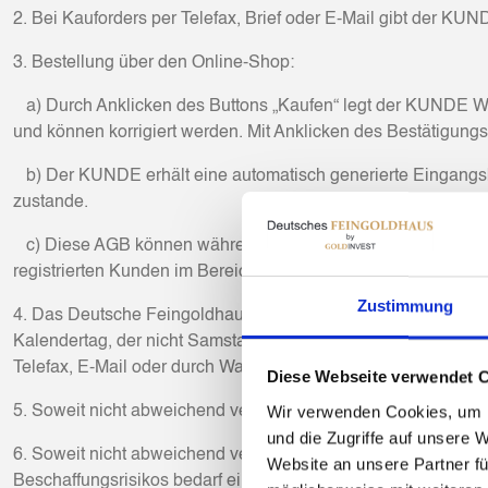
2. Bei Kauforders per Telefax, Brief oder E-Mail gibt der K
3. Bestellung über den Online-Shop:
a) Durch Anklicken des Buttons „Kaufen“ legt der KUNDE War
und können korrigiert werden. Mit Anklicken des Bestätigun
b) Der KUNDE erhält eine automatisch generierte Eingangsbe
zustande.
c) Diese AGB können während der Geschäftszeiten vor Ort e
registrierten Kunden im Bereich „Mein Kundenkonto“ zugängli
Zustimmung
4. Das Deutsche Feingoldhaus ist berechtigt, das Angebot 
Kalendertag, der nicht Samstag, Sonntag oder am Sitz der Gese
Telefax, E-Mail oder durch Warenlieferung erfolgen. Erfolgt k
Diese Webseite verwendet 
Wir verwenden Cookies, um I
5. Soweit nicht abweichend vereinbart, erfolgt die Lieferu
und die Zugriffe auf unsere 
6. Soweit nicht abweichend vereinbart, sind die Waren der G
Website an unsere Partner fü
Beschaffungsrisikos bedarf einer gesonderten schriftlichen