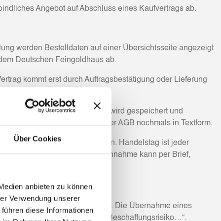
bindliches Angebot auf Abschluss eines Kaufvertrags ab.
ung werden Bestelldaten auf einer Übersichtsseite angezeigt
r dem Deutschen Feingoldhaus ab.
rtrag kommt erst durch Auftragsbestätigung oder Lieferung
uckt werden. Der Vertragstext wird gespeichert und
tragsinhalt einschließlich dieser AGB nochmals in Textform.
Über Cookies
uftragsbestätigung anzunehmen. Handelstag ist jeder
ng in Edelmetallen erfolgt. Die Annahme kann per Brief,
.
 Medien anbieten zu können
hrer Verwendung unserer
 eigenem Vorrat („Vorratsschuld“). Die Übernahme eines
 führen diese Informationen
he Feingoldhaus übernimmt das Beschaffungsrisiko…“.