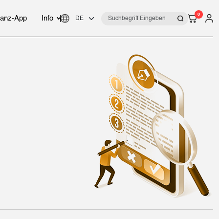
0
anz-App
Info