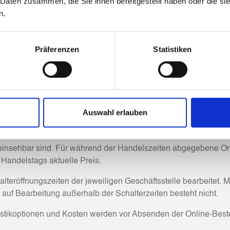
 Daten zusammen, die Sie ihnen bereitgestellt haben oder die s
n.
Anspruch besteht auf artgleiche bzw. gleichwertige Ware.
B. Name, Adresse, Geburtsdatum, E-Mail, Bankverbindung) und t
Präferenzen
Statistiken
ingoldhauses.
andelszeiten
Auswahl erlauben
e für Verkaufsgeschäfte zzgl. gesetzlicher Umsatzsteuer, sowei
 einsehbar sind. Für während der Handelszeiten abgegebene On
 Handelstags aktuelle Preis.
lteröffnungszeiten der jeweiligen Geschäftsstelle bearbeitet. 
uf Bearbeitung außerhalb der Schalterzeiten besteht nicht.
stikoptionen und Kosten werden vor Absenden der Online-Beste