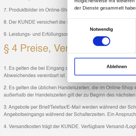
möglicherweise mit weiteren
der Dienste gesammelt habe
7. Produktbilder im Online-Shop sind Beispieldarstellungen; 
Einwilligungsauswahl
8. Der KUNDE versichert die Richtigkeit seiner Angaben (z. 
Notwendig
9. Leistungs- und Erfüllungsort ist der Sitz des Deutschen Fe
§ 4 Preise, Versandkosten, H
Ablehnen
1. Es gelten die bei Eingang des Angebots gültigen Euro-Preis
Abweichendes vereinbart ist.
2. Es gelten die üblichen Handelszeiten, die im Online-Shop
außerhalb der Handelszeiten gilt der zu Beginn des nächsten
3. Angebote per Brief/Telefax/E-Mail werden während der Scha
Angebotseingangs während der Schalterzeiten. Ein Anspruch a
4. Versandkosten trägt der KUNDE. Verfügbare Versand-/Logi